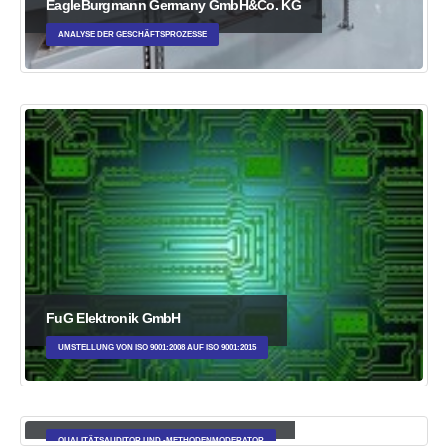
EagleBurgmann Germany GmbH&Co. KG
ANALYSE DER GESCHÄFTSPROZESSE
FuG Elektronik GmbH
UMSTELLUNG VON ISO 9001:2008 AUF ISO 9001:2015
Kreisel Electric GmbH&Co. KG
QUALITÄTSAUDITOR UND -METHODENMODERATOR